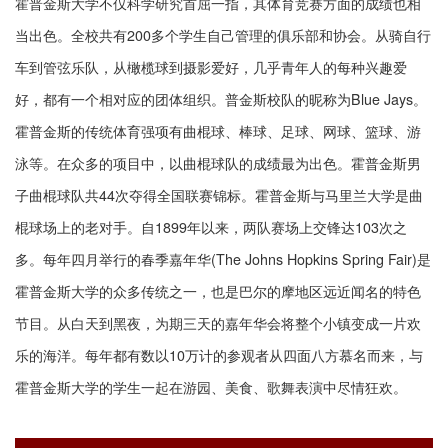
霍普金斯大学不仅科学研究首屈一指，其体育竞赛方面的成绩也相
当出色。全校共有200多个学生自己管理的俱乐部和协会。从骑自行
车到管弦乐队，从橄榄球到摄影爱好，几乎青年人的每种兴趣爱
好，都有一个相对应的团体组织。普金斯校队的昵称为Blue Jays。
霍普金斯的传统体育强项有曲棍球、棒球、足球、网球、篮球、游
泳等。在众多的项目中，以曲棍球队的成绩最为出色。霍普金斯男
子曲棍球队共44次夺得全国联赛锦标。霍普金斯与马里兰大学是曲
棍球场上的老对手。自1899年以来，两队赛场上交锋达103次之
多。每年四月举行的春季嘉年华(The Johns Hopkins Spring Fair)是
霍普金斯大学的众多传统之一，也是巴尔的摩地区远近闻名的特色
节目。从白天到黑夜，为期三天的嘉年华会将整个小镇变成一片欢
乐的海洋。每年都有数以10万计的参观者从四面八方慕名而来，与
霍普金斯大学的学生一起在游园、美食、歌舞表演中尽情狂欢。