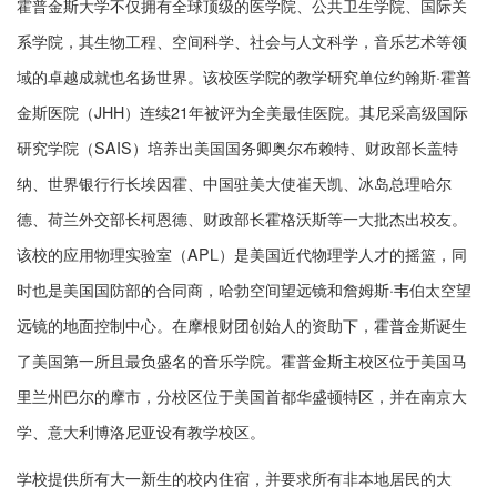
霍普金斯大学不仅拥有全球顶级的医学院、公共卫生学院、国际关
系学院，其生物工程、空间科学、社会与人文科学，音乐艺术等领
域的卓越成就也名扬世界。该校医学院的教学研究单位约翰斯·霍普
金斯医院（JHH）连续21年被评为全美最佳医院。其尼采高级国际
研究学院（SAIS）培养出美国国务卿奥尔布赖特、财政部长盖特
纳、世界银行行长埃因霍、中国驻美大使崔天凯、冰岛总理哈尔
德、荷兰外交部长柯恩德、财政部长霍格沃斯等一大批杰出校友。
该校的应用物理实验室（APL）是美国近代物理学人才的摇篮，同
时也是美国国防部的合同商，哈勃空间望远镜和詹姆斯·韦伯太空望
远镜的地面控制中心。在摩根财团创始人的资助下，霍普金斯诞生
了美国第一所且最负盛名的音乐学院。霍普金斯主校区位于美国马
里兰州巴尔的摩市，分校区位于美国首都华盛顿特区，并在南京大
学、意大利博洛尼亚设有教学校区。
学校提供所有大一新生的校内住宿，并要求所有非本地居民的大