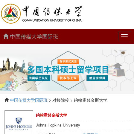
中国传媒大学国际班
中
国
传
媒
大
学
国
际
班
中国传媒大学国际班
> 对接院校 > 约翰霍普金斯大学
约翰霍普金斯大学
Johns Hopkins University