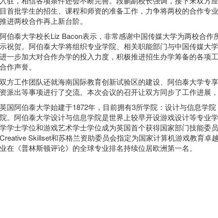
入驻，相信各项条件还会不断完善。段鹏副校长强调，接下来双方应进
目首批学生的招生、课程和师资的准备工作，力争将两校的合作专
推进两校合作再上新台阶。
阿伯泰大学校长Liz Bacon表示，非常感谢中国传媒大学为两校
示祝贺。阿伯泰大学将组织专业学院、相关职能部门与中国传媒大
进一步加大对合作办学的投入力度，积极推进招生办学筹备的各项工
合作声誉。
双方工作团队还就海南国际教育创新试验区的建设、阿伯泰大学专享楼
资派出等事项进行了交流。本次会议的召开让双方同步了工作进展
英国阿伯泰大学始建于1872年，目前拥有3所学院：设计与信息学
院。阿伯泰大学设计与信息学院是世界上较早开设游戏设计等专业学院
学学士学位和游戏艺术学士学位成为英国首个获得国家部门技能委员会
Creative Skillset和苏格兰资助委员会指定为国家计算机游戏教
业在《普林斯顿评论》的全球专业排名持续位居欧洲第一名。