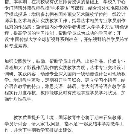
措。本学期，在我校现有优质师资授课的基础上，学校为中心
专门聘请外籍教师教授“学术英语”等课程，结合海外知名院校教
学模式授课；增聘多名拥有国外顶尖艺术院校学位的一线设计
师承担艺术与设计实践教学工作，指导艺术相关专业学员创作
优秀的作品集；邀请国内外专家学者讲授“大学学术方法”特色课
程，提高学员的学习技能，帮助学员成为成功的学习者；开
设“中国传媒大学全球新视野系列讲座”，开拓视野培养学员跨学
科专业素养。
加强实践教学，鼓励、帮助学员出作品、出好作品。传媒专业
课程加大了影视作品制作的实践教学力度，艺术专业突出设计
调研、实践内容，动漫专业深入国内一线动漫设计公司现场教
学。增进教学互动，定期召开学习班会、建立学习小组等，结
合语言教学的特点，雅思英语、韩语、意大利语等语言教学课
程实行月度考核。教师能够及时有效地掌握学员学习状况，加
强针对性教学。
教学质量提升无止境，国际教育中心将于期末召集教师、
学员研讨会，请大家“找问题、指不足”一起总结本学期教学工
作，并为下学期教学安排提出建议。