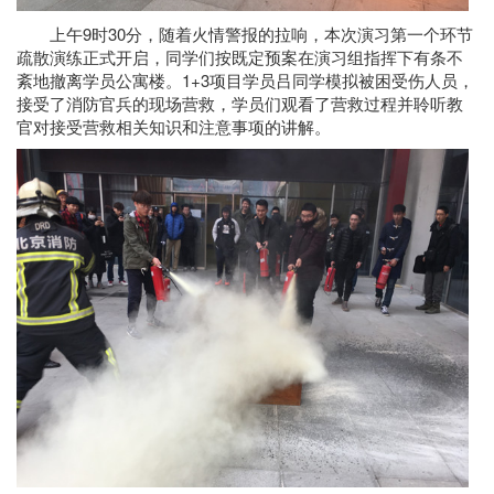
上午9时30分，随着火情警报的拉响，本次演习第一个环节
疏散演练正式开启，同学们按既定预案在演习组指挥下有条不
紊地撤离学员公寓楼。1+3项目学员吕同学模拟被困受伤人员，
接受了消防官兵的现场营救，学员们观看了营救过程并聆听教
官对接受营救相关知识和注意事项的讲解。